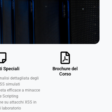
i Speciali
Brochure del
Corso
lisi dettagliata degli
XSS simulati
posta efficace a minacce
e Scripting
che su attacchi XSS in
i laboratorio