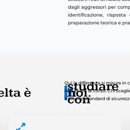
dagli aggressori per comp
identificazione, rispos
preparazione teorica e pra
studiare
Qui la differenza si misura in
lta è
di
noi.
non in ore di corso. Chi sceg
con
il proprio standard di sicurezz