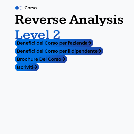
Corso
Reverse Analysis
Level 2
Benefici del Corso per l'azienda
Benefici del Corso per il dipendente
Brochure Del Corso
Iscriviti