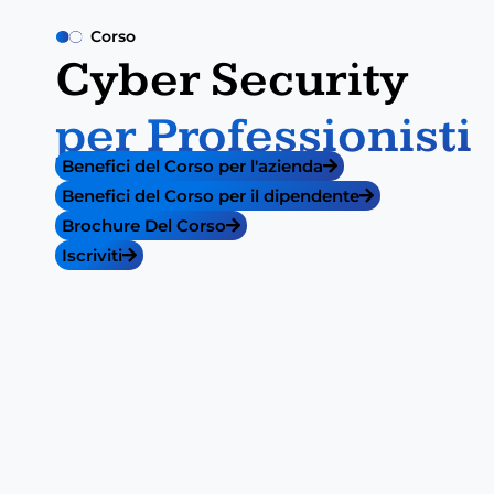
Corso
Cyber Security
per Professionisti
Benefici del Corso per l'azienda
Benefici del Corso per il dipendente
Brochure Del Corso
Iscriviti