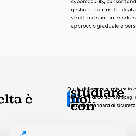
cybersecurity, consentendo
gestione dei rischi digit
strutturato in un modulo 
approccio graduale e pers
studiare
Qui la differenza si misura in
lta è
di
noi.
non in ore di corso. Chi sceg
con
il proprio standard di sicurezz