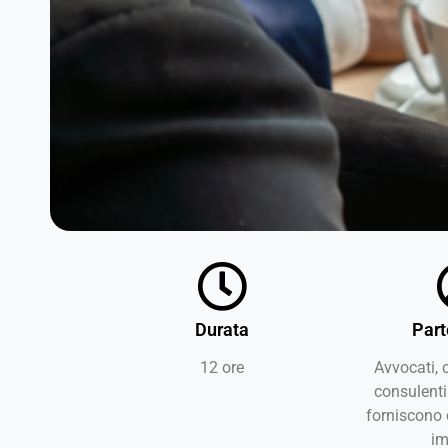
Durata
Part
12 ore
Avvocati, 
consulenti
forniscono 
im