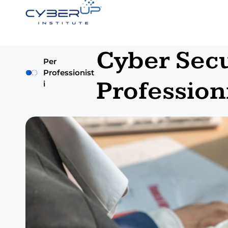
Cyber Secu
Per
Professionist
Professioni
i