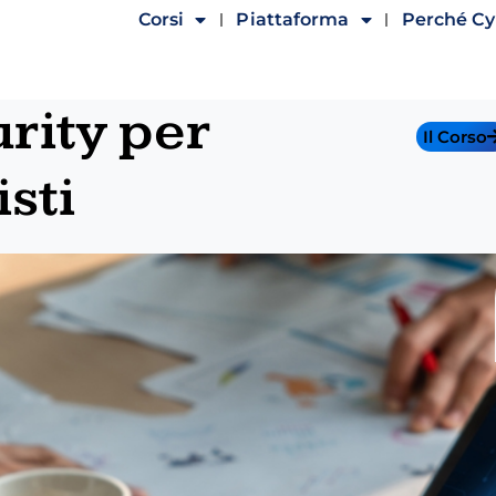
Corsi
Piattaforma
Perché C
rity per
Il Corso
sti