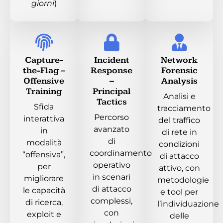
giorni
)
Capture-
Incident
Network
the-Flag –
Response
Forensic
Offensive
–
Analysis
Training
Principal
Analisi e
Tactics
Sfida
tracciamento
Percorso
interattiva
del traffico
avanzato
in
di rete in
di
modalità
condizioni
coordinamento
“offensiva”,
di attacco
operativo
per
attivo, con
in scenari
migliorare
metodologie
di attacco
le capacità
e tool per
complessi,
di ricerca,
l’individuazione
con
exploit e
delle