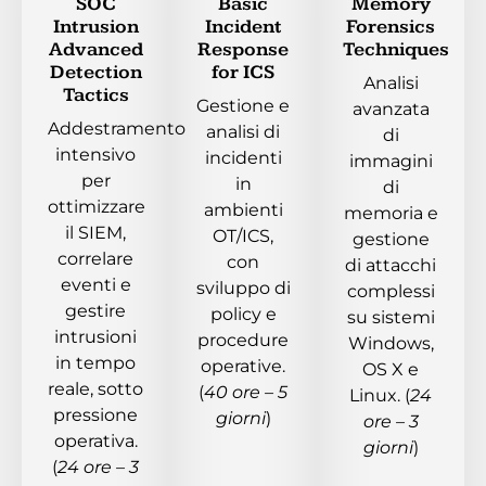
SOC
Basic
Memory
Intrusion
Incident
Forensics
Advanced
Response
Techniques
Detection
for ICS
Analisi
Tactics
Gestione e
avanzata
Addestramento
analisi di
di
intensivo
incidenti
immagini
per
in
di
ottimizzare
ambienti
memoria e
il SIEM,
OT/ICS,
gestione
correlare
con
di attacchi
eventi e
sviluppo di
complessi
gestire
policy e
su sistemi
intrusioni
procedure
Windows,
in tempo
operative.
OS X e
reale, sotto
(
40 ore – 5
Linux. (
24
pressione
giorni
)
ore – 3
operativa.
giorni
)
(
24 ore – 3