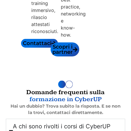
training
practice,
immersivo,
networking
rilascio
e
attestati
know-
riconosciuti.
how.
Contattaci
Scopri i
partner
Domande frequenti sulla
formazione in CyberUP
Hai un dubbio? Trova subito la risposta. E se non
la trovi, contattaci direttamente.
A chi sono rivolti i corsi di CyberUP