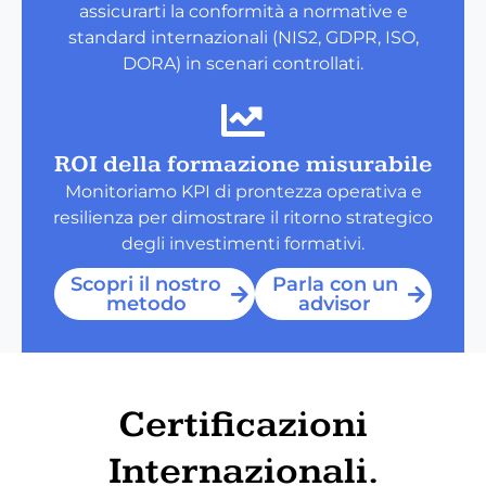
assicurarti la conformità a normative e
standard internazionali (NIS2, GDPR, ISO,
DORA) in scenari controllati.
ROI della formazione misurabile
Monitoriamo KPI di prontezza operativa e
resilienza per dimostrare il ritorno strategico
degli investimenti formativi.
Scopri il nostro
Parla con un
metodo
advisor
Certificazioni
Internazionali.