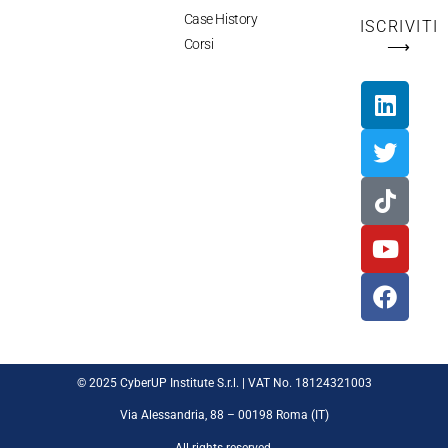
Case History
ISCRIVITI
Corsi
⟶
© 2025 CyberUP Institute S.r.l. | VAT No. 18124321003
Via Alessandria, 88 – 00198 Roma (IT)
All rights reserved.