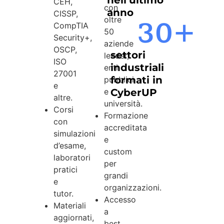
CEH,
con
anno
CISSP,
oltre
30
+
CompTIA
50
Security+,
aziende
OSCP,
settori
leader,
ISO
industriali
enti
27001
formati in
pubblici
e
e
CyberUP
altre.
università.
Corsi
Formazione
con
accreditata
simulazioni
e
d’esame,
custom
laboratori
per
pratici
grandi
e
organizzazioni.
tutor.
Accesso
Materiali
a
aggiornati,
best