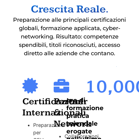
Crescita Reale.
Preparazione alle principali certificazioni
globali, formazione applicata, cyber-
networking. Risultato: competenze
spendibili, titoli riconosciuti, accesso
diretto alle aziende che contano.
10,00
Certificazioni
Partner
ore di
formazione
Internazionali
&
pratica
Network
aziendale
Preparazione
erogate
per
Collaborazioni
nell’ultimo