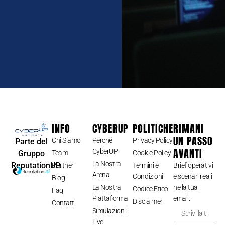
INFO
CYBERUP
POLITICHE
RIMANI
UN PASSO
Chi Siamo
Perché
Privacy Policy
Parte del
AVANTI
CyberUP
Gruppo
Team
Cookie Policy
La Nostra
ReputationUP
Partner
Termini e
Brief operativi
Arena
Condizioni
e scenari reali
Blog
La Nostra
nella tua
Codice Etico
Faq
Piattaforma
email.
Disclaimer
Contatti
Simulazioni
Live