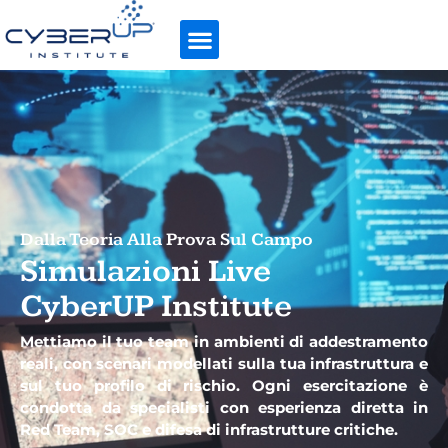
Dalla Teoria Alla Prova Sul Campo
Simulazioni Live
CyberUP Institute
Mettiamo il tuo team in ambienti di addestramento
reali, con scenari modellati sulla tua infrastruttura e
sul tuo profilo di rischio. Ogni esercitazione è
condotta da specialisti con esperienza diretta in
Red Team, SOC e difesa di infrastrutture critiche.