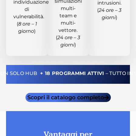
simulazioni
individuazione
intrusioni.
multi-
di
(
24 ore – 3
team e
vulnerabilità.
giorni
)
multi-
(
8 ore – 1
vettore.
giorno
)
(
24 ore – 3
giorni
)
 IN UN SOLO HUB
+ 18 PROGRAMMI ATTIVI
– TUTTO 
Scopri il catalogo completo
Vantaggi per