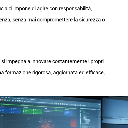
cia ci impone di agire con responsabilità,
lienza, senza mai compromettere la sicurezza o
 si impegna a innovare costantemente i propri
una formazione rigorosa, aggiornata ed efficace,