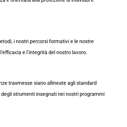
todi, i nostri percorsi formativi e le nostre
efficacia e l’integrità del nostro lavoro.
nze trasmesse siano allineate agli standard
e o degli strumenti insegnati nei nostri programmi
.