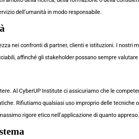
ervizio dell’umanità in modo responsabile.
tà
ei confronti di partner, clienti e istituzioni. I nostri me
ciabili, affinché gli stakeholder possano sempre valutare l’
tere. Al CyberUP Institute ci assicuriamo che le compete
 pratiche. Rifiutiamo qualsiasi uso improprio delle tecnich
 massimo rigore etico nell’applicazione di quanto appreso
istema