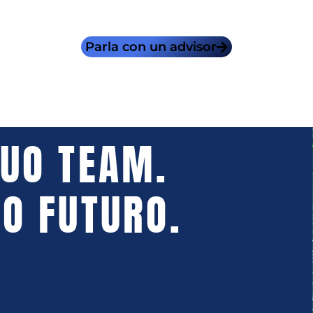
Parla con un advisor
TUO TEAM.
UO FUTURO.