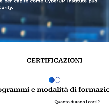
ate per capire come CyberUP Institute può
curity.
CERTIFICAZIONI
ogrammi e modalità di formazi
Quanto durano i corsi?