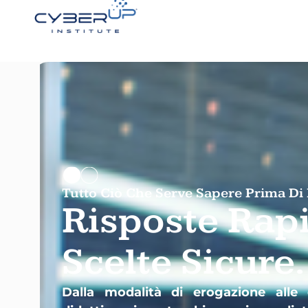
Tutto Ciò Che Serve Sapere Prima Di I
Risposte Rap
Scelte Sicure.
Dalla modalità di erogazione alle c