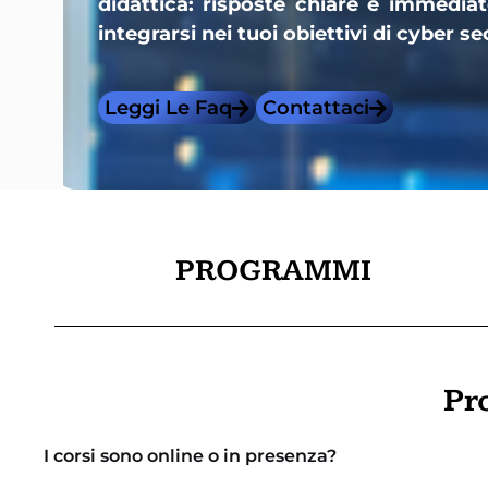
didattica: risposte chiare e immedi
integrarsi nei tuoi obiettivi di cyber se
Leggi Le Faq
Contattaci
PROGRAMMI
Pr
I corsi sono online o in presenza?