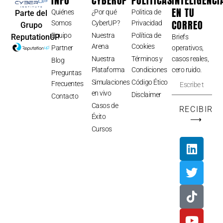
INFO
CYBERUP
POLÍTICAS
INTELIGENCI
EN TU
Quiénes
¿Por qué
Politica de
Parte del
CORREO
Somos
CyberUP?
Privacidad
Grupo
Equipo
Nuestra
Política de
ReputationUP
Briefs
Arena
Cookies
Partner
operativos,
Nuestra
Términos y
casos reales,
Blog
Plataforma
Condiciones
cero ruido.
Preguntas
Simulaciones
Código Ético
Frecuentes
en vivo
Disclaimer
Contacto
Casos de
RECIBIR
Éxito
⟶
Cursos