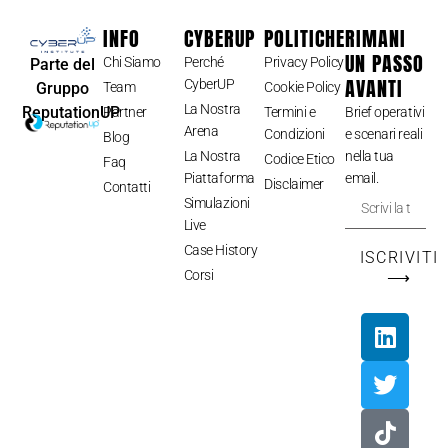
INFO
CYBERUP
POLITICHE
RIMANI
UN PASSO
Chi Siamo
Perché
Privacy Policy
Parte del
AVANTI
CyberUP
Gruppo
Team
Cookie Policy
La Nostra
ReputationUP
Partner
Termini e
Brief operativi
Arena
Condizioni
e scenari reali
Blog
La Nostra
nella tua
Codice Etico
Faq
Piattaforma
email.
Disclaimer
Contatti
Simulazioni
Live
Case History
ISCRIVITI
Corsi
⟶