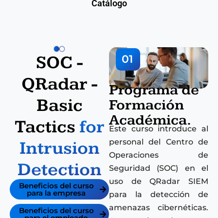
Catálogo
SOC -
01
QRadar -
Programa de
Basic
Formación
Académica.
Tactics
for
Este curso introduce al
personal del Centro de
Intrusion
Operaciones de
Detection
Seguridad (SOC) en el
uso de QRadar SIEM
Beneficios del curso
para la empresa
para la detección de
amenazas cibernéticas.
Beneficios del curso
para el empleado